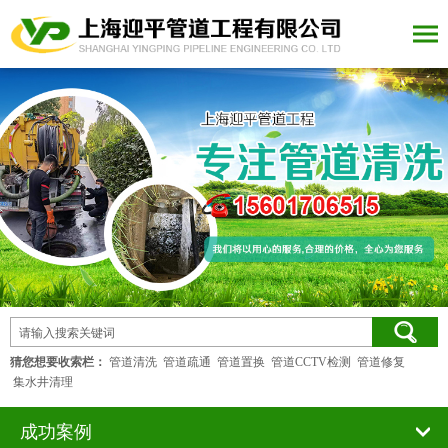
猜您想要收索栏：
管道清洗
管道疏通
管道置换
管道CCTV检测
管道修复
集水井清理
成功案例